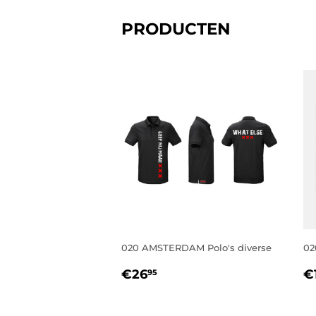
PRODUCTEN
020 AMSTERDAM Polo's diverse
02
NORMALE
€26,95
N
€26
€
95
PRIJS
P