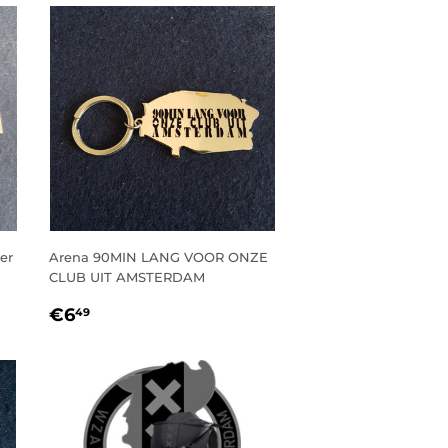
er
Arena 90MIN LANG VOOR ONZE
CLUB UIT AMSTERDAM
NORMALE
€6,49
€6
49
PRIJS