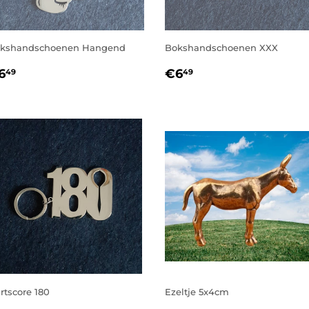
kshandschoenen Hangend
Bokshandschoenen XXX
ORMALE
€6,49
NORMALE
€6,49
6
€6
49
49
RIJS
PRIJS
rtscore 180
Ezeltje 5x4cm