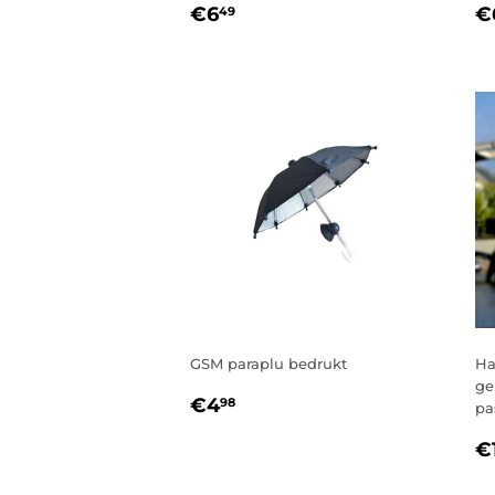
NORMALE
€6,49
N
€6
€
49
PRIJS
P
GSM paraplu bedrukt
Ha
ge
NORMALE
€4,98
€4
98
pa
PRIJS
N
€
P