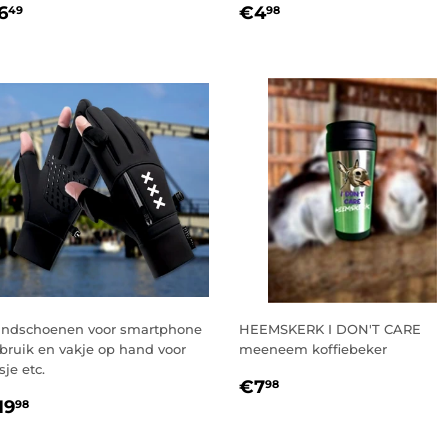
ORMALE
€6,49
NORMALE
€4,98
6
€4
49
98
RIJS
PRIJS
ndschoenen voor smartphone
HEEMSKERK I DON'T CARE
bruik en vakje op hand voor
meeneem koffiebeker
sje etc.
NORMALE
€7,98
€7
98
ORMALE
€19,98
PRIJS
19
98
RIJS