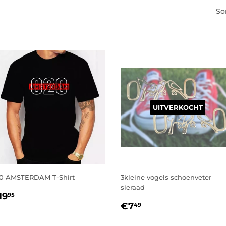
So
UITVERKOCHT
0 AMSTERDAM T-Shirt
3kleine vogels schoenveter
sieraad
ORMALE
€19,95
19
95
NORMALE
€7,49
RIJS
€7
49
PRIJS