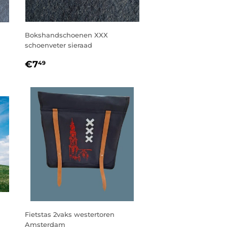
Bokshandschoenen XXX
schoenveter sieraad
NORMALE
€7,49
€7
49
PRIJS
Fietstas 2vaks westertoren
Amsterdam