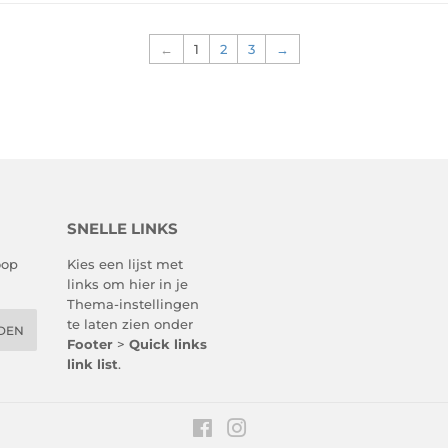
←
1
2
3
→
SNELLE LINKS
oop
Kies een lijst met
links om hier in je
Thema-instellingen
te laten zien onder
DEN
Footer
>
Quick links
link list
.
Facebook
Instagram