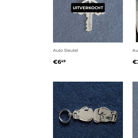
UITVERKOCHT
Auto Sleutel
Au
NORMALE
€6,49
N
€6
€
49
PRIJS
P