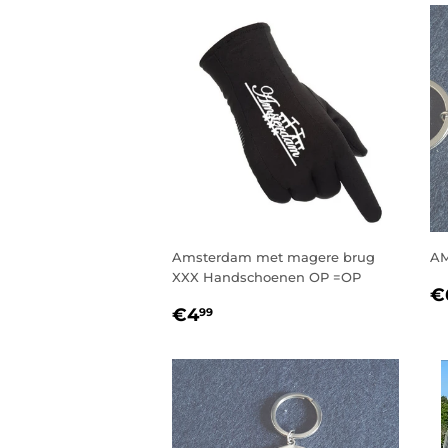
Amsterdam met magere brug
AM
XXX Handschoenen OP =OP
N
€
NORMALE
€4,99
P
€4
99
PRIJS