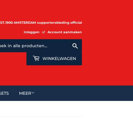
.1900 AMSTERDAM supporterskleding official
Inloggen
of
Account aanmaken
Zoeken
WINKELWAGEN
ETS
MEER