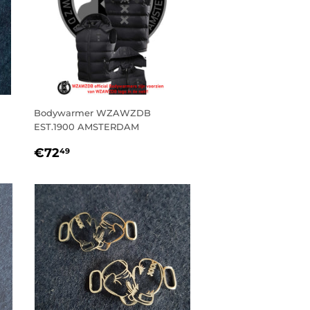
Bodywarmer WZAWZDB
EST.1900 AMSTERDAM
NORMALE
€72,49
€72
49
PRIJS