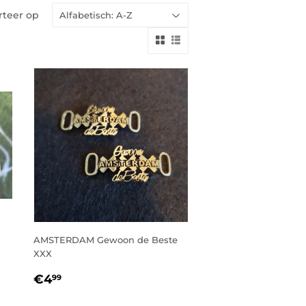
rteer op
AMSTERDAM Gewoon de Beste
XXX
NORMALE
€4,99
€4
99
PRIJS