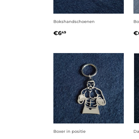
Bokshandschoenen
Bo
NORMALE
€6,49
N
€6
€
49
PRIJS
P
Boxer in positie
Da