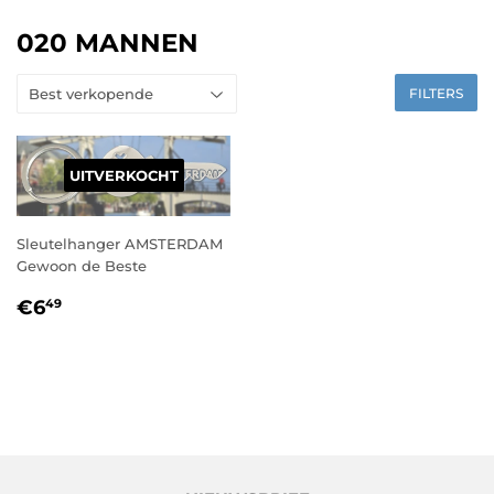
020 MANNEN
FILTERS
UITVERKOCHT
Sleutelhanger AMSTERDAM
Gewoon de Beste
NORMALE
€6,49
€6
49
PRIJS