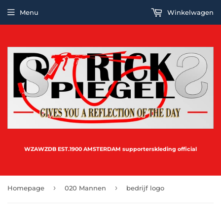
Menu
Winkelwagen
WZAWZDB EST.1900 AMSTERDAM supporterskleding official
›
›
Homepage
020 Mannen
bedrijf logo